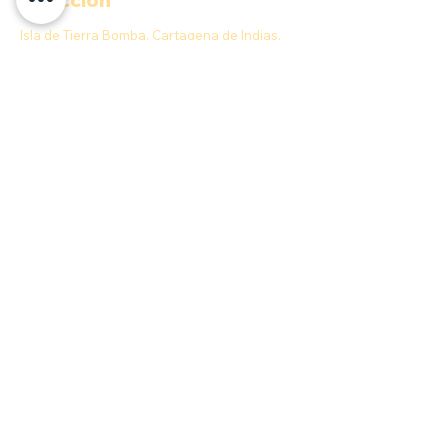
Isla de Tierra Bomba, Cartagena de Indias,
Provincia de Cartagena, Bolívar, Colombia
Contacto
E-MAIL:
info@anahobeachclub.com
Aceptamos
Quick menu