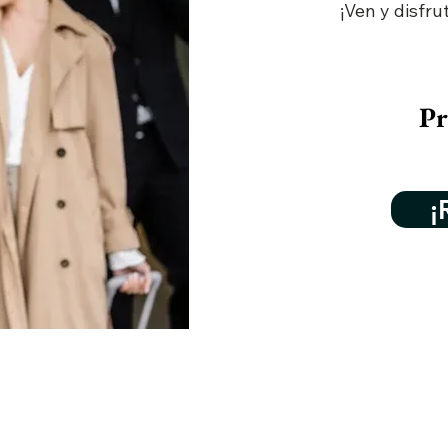
¡Ven y disfru
Pr
¡