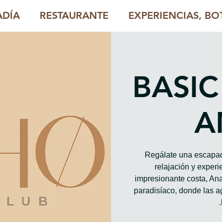
ADÍA
RESTAURANTE
EXPERIENCIAS, BOT
BASIC
A
Regálate una escapad
relajación y exper
impresionante costa, An
paradisíaco, donde las 