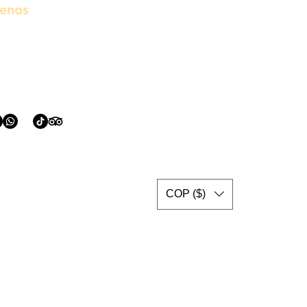
uenos
COP ($)