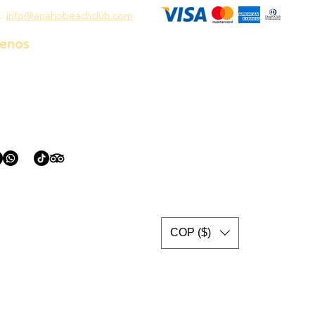
L:
info@anahobeachclub.com
uenos
COP ($)