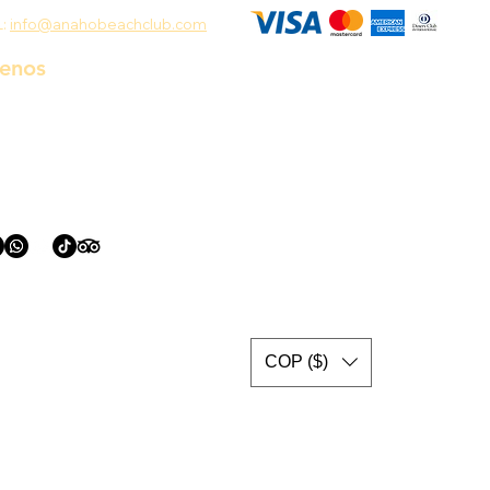
L:
info@anahobeachclub.com
uenos
COP ($)