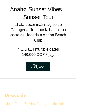
Anahø Sunset Vibes –
Sunset Tour
El atardecer más mágico de
Cartagena. Tour por la bahía con
cocteles, llegada a Anahø Beach
Club
multiple dates
|
4 ساعات
‏140,000 COP / نزيل
احجز الآن
Dirección
Isla de Tierra Bomba, Cartagena de Indias,