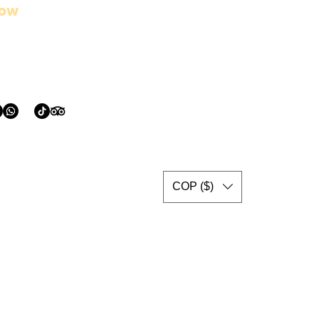
low
COP ($)