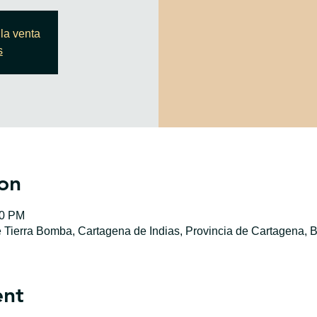
la venta
s
on
00 PM
e Tierra Bomba, Cartagena de Indias, Provincia de Cartagena, B
ent