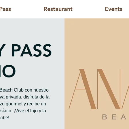
Pass
Restaurant
Events
Y PASS
HO
o Beach Club con nuestro
a privada, disfruta de la
rzo gourmet y recibe un
íaco. ¡Vive el lujo y la
ribe!