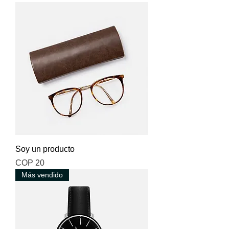
Soy un producto
Price
COP 20
Más vendido