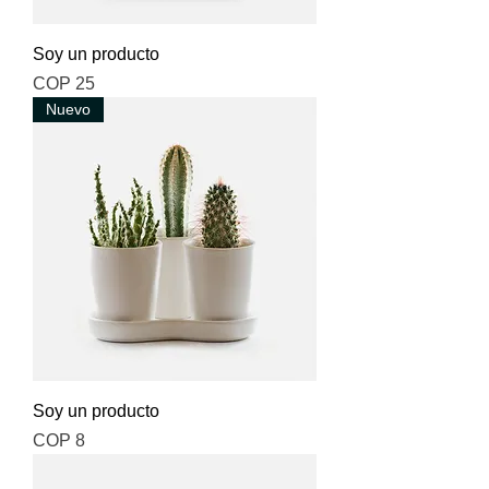
Soy un producto
Price
COP 25
Nuevo
Soy un producto
Price
COP 8