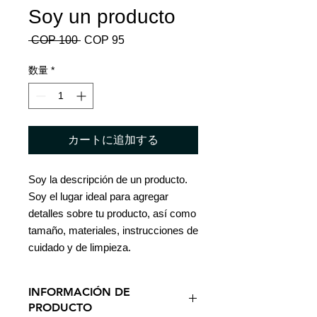
Soy un producto
 COP 100 
通
COP 95
セ
常
ー
価
ル
数量
*
格
価
格
カートに追加する
Soy la descripción de un producto. 
Soy el lugar ideal para agregar 
detalles sobre tu producto, así como 
tamaño, materiales, instrucciones de 
cuidado y de limpieza.
INFORMACIÓN DE
PRODUCTO