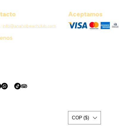
tacto
Aceptamos
L:
info@anahobeachclub.com
uenos
COP ($)