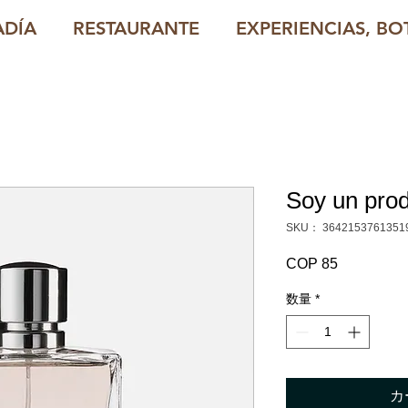
ADÍA
RESTAURANTE
EXPERIENCIAS, BOT
Soy un pro
SKU： 3642153761351
COP 85
価
格
数量
*
カ