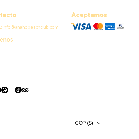
tacto
Aceptamos
L:
info@anahobeachclub.com
uenos
COP ($)