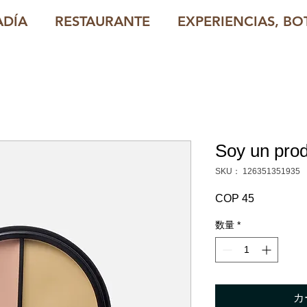
ADÍA
RESTAURANTE
EXPERIENCIAS, BOT
Soy un pro
SKU： 126351351935
COP 45
価
格
数量
*
カ