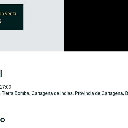
la venta
s
l
 17:00
e Tierra Bomba, Cartagena de Indias, Provincia de Cartagena, B
to