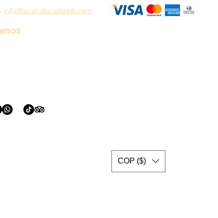
L:
info@anahobeachclub.com
uenos
COP ($)