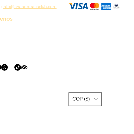
L:
info@anahobeachclub.com
uenos
COP ($)