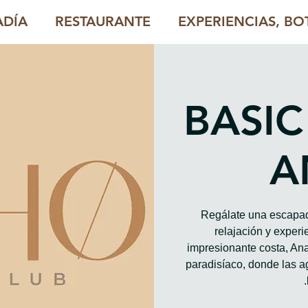
ADÍA
RESTAURANTE
EXPERIENCIAS, BOT
BASIC
A
Regálate una escapad
relajación y exper
impresionante costa, An
paradisíaco, donde las 