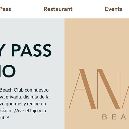
Pass
Restaurant
Events
Y PASS
HO
o Beach Club con nuestro
a privada, disfruta de la
rzo gourmet y recibe un
íaco. ¡Vive el lujo y la
ribe!