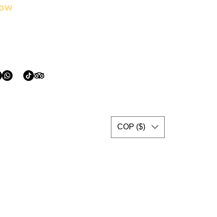
low
COP ($)