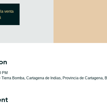
la venta
s
on
00 PM
e Tierra Bomba, Cartagena de Indias, Provincia de Cartagena, B
ent