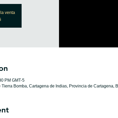
la venta
s
on
:30 PM GMT-5
e Tierra Bomba, Cartagena de Indias, Provincia de Cartagena, B
ent