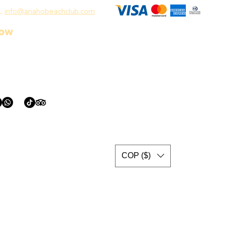
L:
info@anahobeachclub.com
low
COP ($)