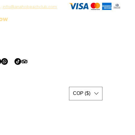
L:
info@anahobeachclub.com
low
COP ($)