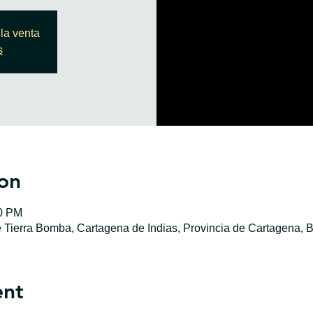
la venta
s
on
00 PM
e Tierra Bomba, Cartagena de Indias, Provincia de Cartagena, B
ent