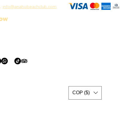
L:
info@anahobeachclub.com
low
COP ($)