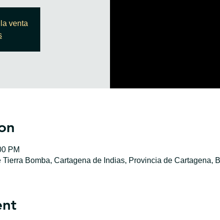
la venta
s
on
:00 PM
e Tierra Bomba, Cartagena de Indias, Provincia de Cartagena, B
ent