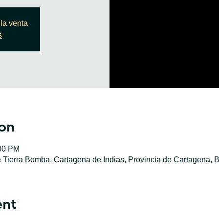
la venta
s
on
:00 PM
e Tierra Bomba, Cartagena de Indias, Provincia de Cartagena, B
ent