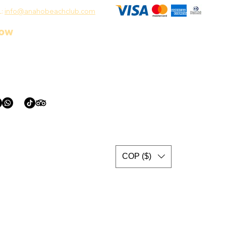
L:
info@anahobeachclub.com
low
COP ($)