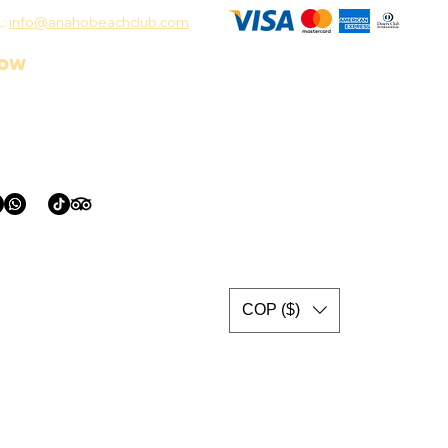
L:
info@anahobeachclub.com
low
COP ($)