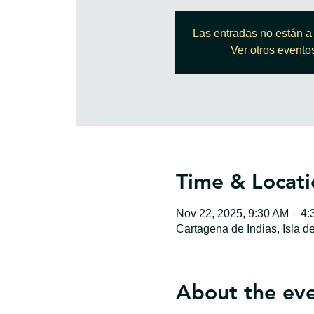
Las entradas no están a 
Ver otros evento
Time & Locati
Nov 22, 2025, 9:30 AM – 4
Cartagena de Indias, Isla d
About the ev