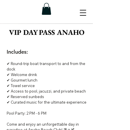
VIP DAY PASS ANAHO
Includes:
✔ Round-trip boat transport to and from the
dock
✔ Welcome drink
✔ Gourmet lunch
✔ Towel service
✔ Access to pool, jacuzzi, and private beach
✔ Reserved sunbeds
✔ Curated music for the ultimate experience
Pool Party: 2 PM - 6 PM
Come and enjoy an unforgettable day in
paradise at Anaho Beach Club!
🌴☀️🍹