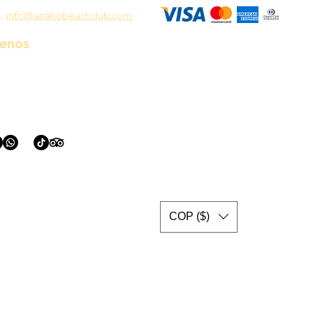
L:
info@anahobeachclub.com
uenos
COP ($)