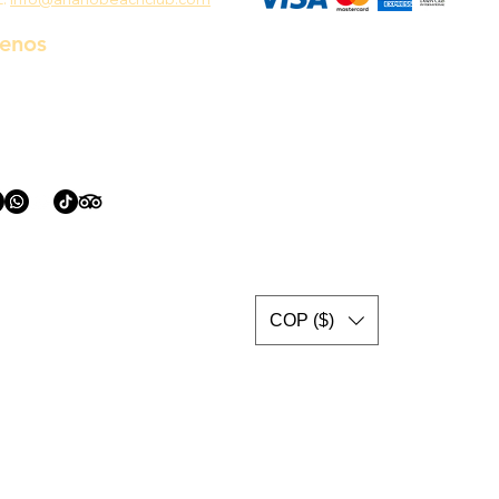
uenos
COP ($)