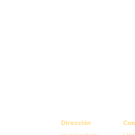
Dirección
Con
Isla de Tierra Bomba,
E-MAI