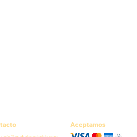
tacto
Aceptamos
L:
info@anahobeachclub.com