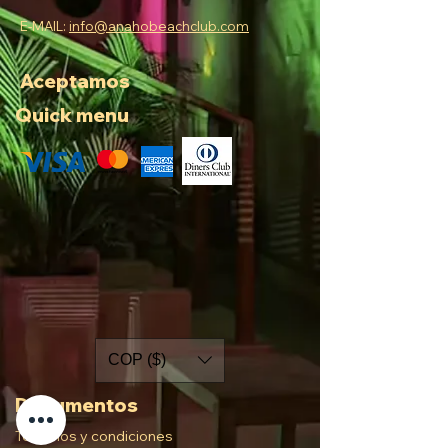
E-MAIL:
info@anahobeachclub.com
Aceptamos
Quick menu
COP ($)
Documentos
Términos y condiciones