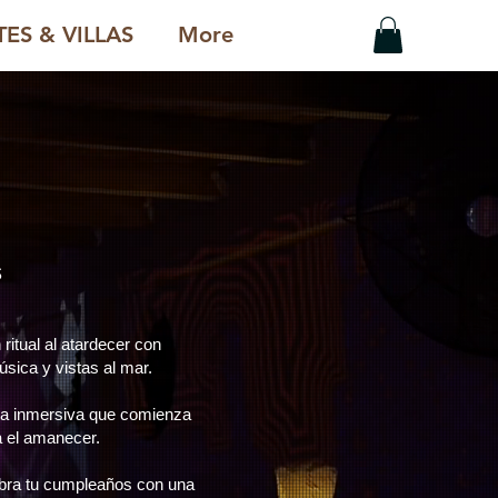
ES & VILLAS
More
s
itual al atardecer con
úsica y vistas al mar.
sta inmersiva que comienza
a el amanecer.
ebra tu cumpleaños con una