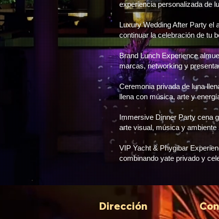
experiencia personalizada de luj
Luxury Wedding After Party el a
continuar la celebración de tu 
Brand Lunch Experience almue
marcas, networking y presenta
Ceremonia privada de luna llen
llena con música, arte y energí
Immersive Dinner Party cena
arte visual, música y ambiente 
VIP Yacht & Phygibar Experien
combinando yate privado y cele
Dirección
Con