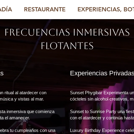
ADÍA
RESTAURANTE
EXPERIENCIAS, BOT
FRECUENCIAS INMERSIVAS
FLOTANTES
as
​Experiencias Privada
 ritual al atardecer con
Sunset Phygibar Experimenta un r
 música y vistas al mar.
cócteles sin alcohol creativos, m
esta inmersiva que comienza
Sunset to Sunrise Party una fie
sta el amanecer.
con el atardecer y continúa hast
lebra tu cumpleaños con una
Luxury Birthday Experience cel