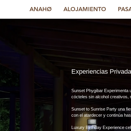
ANAHØ
ALOJAMIENTO
PAS
​Experiencias Privad
Sunset Phygibar Experimenta un
cócteles sin alcohol creativos,
Sunset to Sunrise Party una fi
con el atardecer y continúa ha
Luxury Birthday Experience ce