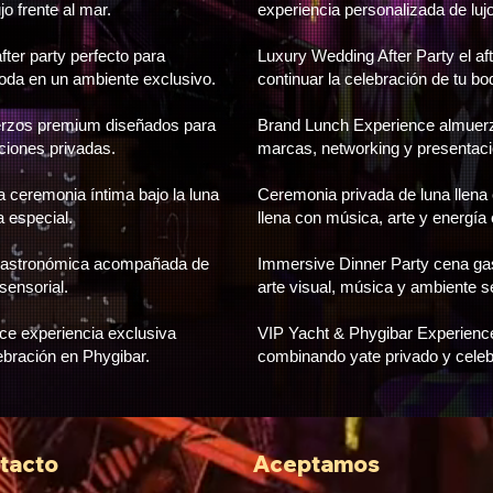
o frente al mar.
experiencia personalizada de lujo
fter party perfecto para
Luxury Wedding After Party el aft
boda en un ambiente exclusivo.
continuar la celebración de tu b
rzos premium diseñados para
Brand Lunch Experience almuer
ciones privadas.
marcas, networking y presentaci
a ceremonia íntima bajo la luna
Ceremonia privada de luna llena 
a especial.
llena con música, arte y energía 
 gastronómica acompañada de
Immersive Dinner Party cena g
sensorial.
arte visual, música y ambiente s
ce experiencia exclusiva
VIP Yacht & Phygibar Experience
bración en Phygibar.
combinando yate privado y celeb
tacto
Aceptamos