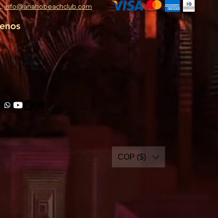
L:
info@anahobeachclub.com
uenos
COP ($)