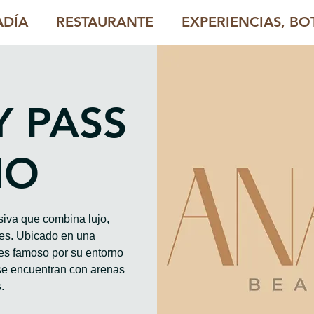
ADÍA
RESTAURANTE
EXPERIENCIAS, BOT
Y PASS
HO
iva que combina lujo,
les. Ubicado en una
es famoso por su entorno
se encuentran con arenas
.