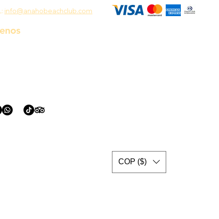
L:
info@anahobeachclub.com
uenos
COP ($)