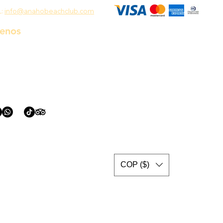
L:
info@anahobeachclub.com
uenos
COP ($)