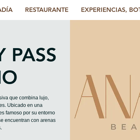
ADÍA
RESTAURANTE
EXPERIENCIAS, BOT
Y PASS
HO
iva que combina lujo,
les. Ubicado en una
es famoso por su entorno
se encuentran con arenas
.