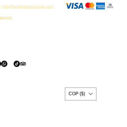
L:
info@anahobeachclub.com
uenos
COP ($)