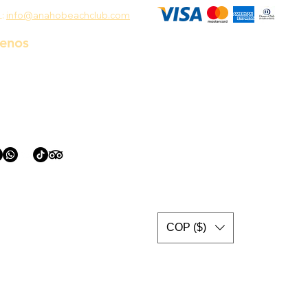
L:
info@anahobeachclub.com
uenos
COP ($)