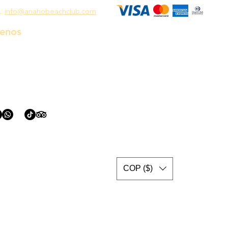
L:
info@anahobeachclub.com
uenos
COP ($)