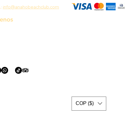
L:
info@anahobeachclub.com
uenos
COP ($)