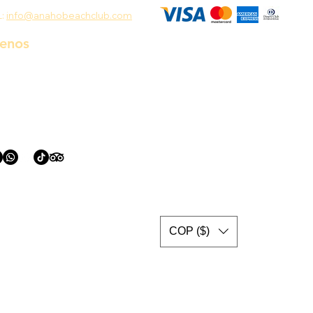
L:
info@anahobeachclub.com
uenos
COP ($)