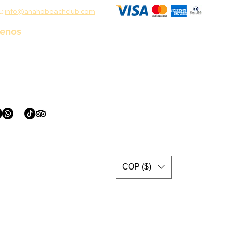
L:
info@anahobeachclub.com
uenos
COP ($)