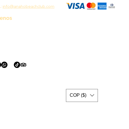
L:
info@anahobeachclub.com
uenos
COP ($)