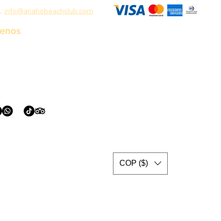
L:
info@anahobeachclub.com
uenos
COP ($)