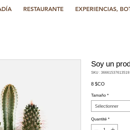
ADÍA
RESTAURANTE
EXPERIENCIAS, BOT
Soy un pro
SKU : 36661537613519
Prix
8 $CO
Tamaño
*
Sélectionner
Quantité
*