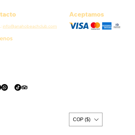
tacto
Aceptamos
L:
info@anahobeachclub.com
uenos
COP ($)