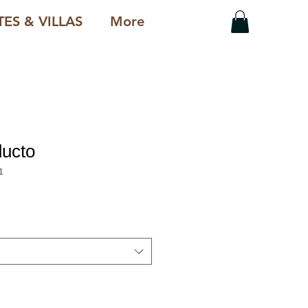
ES & VILLAS
More
ducto
1