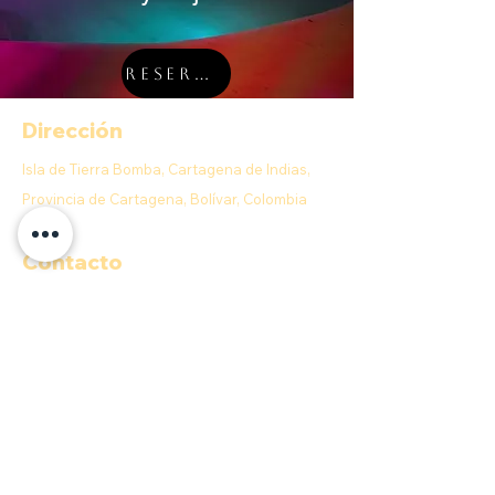
RESERVA
Dirección
Isla de Tierra Bomba, Cartagena de Indias,
Provincia de Cartagena, Bolívar, Colombia
Contacto
E-MAIL:
info@anahobeachclub.com
Aceptamos
Quick menu