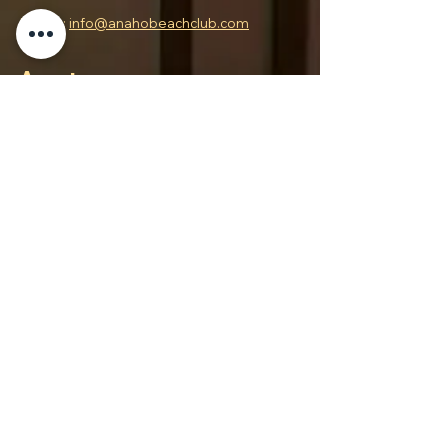
E-MAIL:
info@anahobeachclub.com
Aceptamos
Quick menu
COP ($)
Documentos
Términos y condiciones