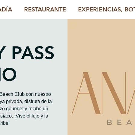
ADÍA
RESTAURANTE
EXPERIENCIAS, BOT
Y PASS
HO
o Beach Club con nuestro
a privada, disfruta de la
rzo gourmet y recibe un
íaco. ¡Vive el lujo y la
ribe!