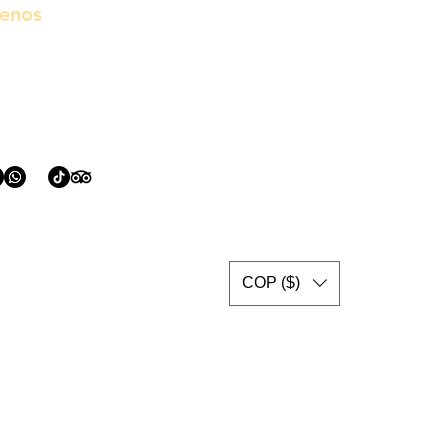
uenos
COP ($)