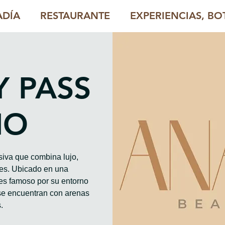
ADÍA
RESTAURANTE
EXPERIENCIAS, BOT
Y PASS
HO
iva que combina lujo,
les. Ubicado en una
es famoso por su entorno
se encuentran con arenas
.