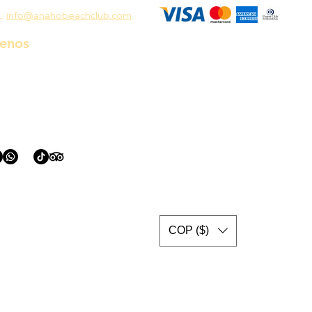
L:
info@anahobeachclub.com
uenos
COP ($)