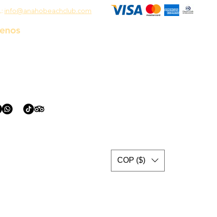
L:
info@anahobeachclub.com
uenos
COP ($)