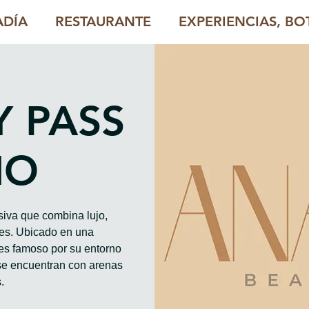
ADÍA
RESTAURANTE
EXPERIENCIAS, BOT
Y PASS
HO
iva que combina lujo,
les. Ubicado en una
es famoso por su entorno
se encuentran con arenas
.