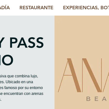
ADÍA
RESTAURANTE
EXPERIENCIAS, BOT
Y PASS
HO
iva que combina lujo,
les. Ubicado en una
es famoso por su entorno
se encuentran con arenas
.