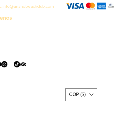
L:
info@anahobeachclub.com
uenos
COP ($)