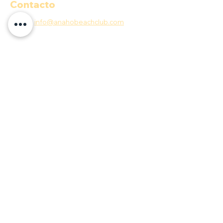
Contacto
E-MAIL:
info@anahobeachclub.com
Aceptamos
Quick menu
COP ($)
Documentos