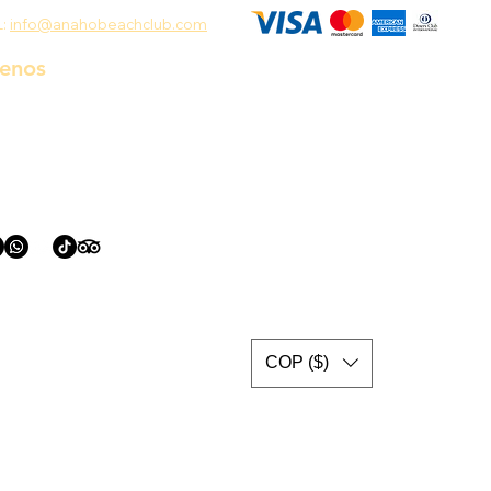
L:
info@anahobeachclub.com
uenos
COP ($)