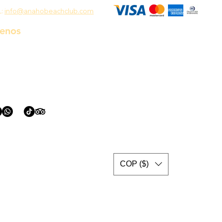
L:
info@anahobeachclub.com
uenos
COP ($)