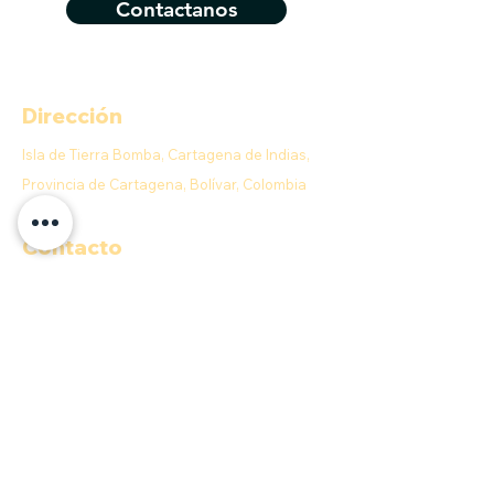
Contactanos
Dirección
Isla de Tierra Bomba, Cartagena de Indias,
Provincia de Cartagena, Bolívar, Colombia
Contacto
E-MAIL:
info@anahobeachclub.com
Aceptamos
Quick menu