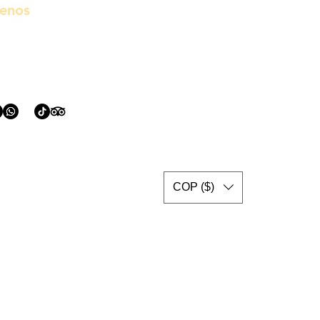
uenos
COP ($)