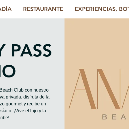
ADÍA
RESTAURANTE
EXPERIENCIAS, BOT
Y PASS
HO
o Beach Club con nuestro
a privada, disfruta de la
rzo gourmet y recibe un
íaco. ¡Vive el lujo y la
ribe!