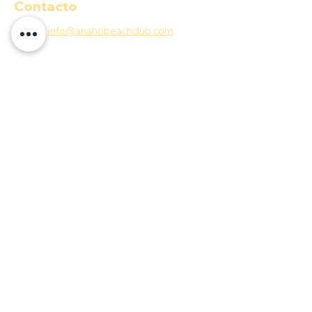
Contacto
E-MAIL:
info@anahobeachclub.com
Aceptamos
Quick menu
COP ($)
Documentos