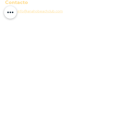
Contacto
E-MAIL:
info@anahobeachclub.com
Aceptamos
Quick menu
COP ($)
Documentos