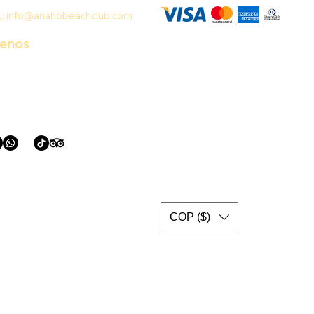
L:
info@anahobeachclub.com
uenos
COP ($)